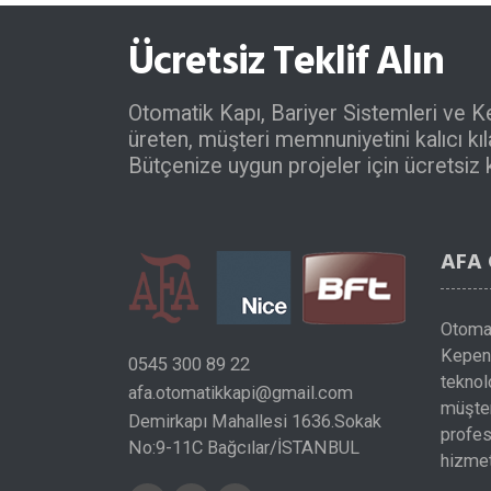
Ücretsiz Teklif Alın
Otomatik Kapı, Bariyer Sistemleri ve K
üreten, müşteri memnuniyetini kalıcı k
Bütçenize uygun projeler için ücretsiz ke
AFA
Otomat
Kepenk
0545 300 89 22
teknol
afa.otomatikkapi@gmail.com
müşter
Demirkapı Mahallesi 1636.Sokak
profes
No:9-11C Bağcılar/İSTANBUL
hizmet