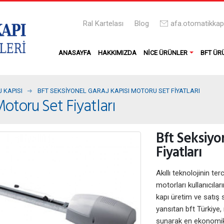
Ral Kartelası
Blog
afa.otomatikka
ANASAYFA
HAKKIMIZDA
NICE ÜRÜNLER
BFT ÜR
 KAPISI
BFT SEKSIYONEL GARAJ KAPISI MOTORU SET FIYATLARI
Motoru Set Fiyatları
Bft Seksiyo
Fiyatları
Akıllı teknolojinin ter
motorları kullanıcıla
kapı üretim ve satış 
yansıtan bft Türkiye, m
sunarak en ekonomik k