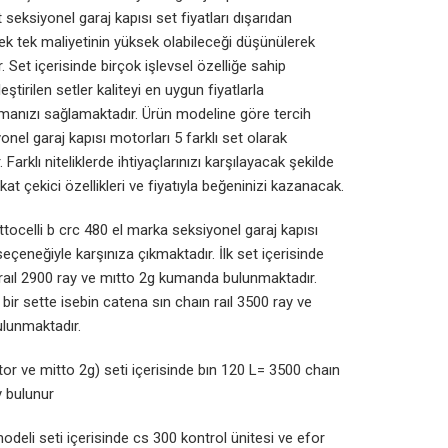
t seksiyonel garaj kapısı set fiyatları dışarıdan
tek tek maliyetinin yüksek olabileceği düşünülerek
. Set içerisinde birçok işlevsel özelliğe sahip
ştirilen setler kaliteyi en uygun fiyatlarla
manızı sağlamaktadır. Ürün modeline göre tercih
onel garaj kapısı motorları 5 farklı set olarak
 Farklı niteliklerde ihtiyaçlarınızı karşılayacak şekilde
kat çekici özellikleri ve fiyatıyla beğeninizi kazanacak.
tocelli b crc 480 el marka seksiyonel garaj kapısı
seçeneğiyle karşınıza çıkmaktadır. İlk set içerisinde
 raıl 2900 ray ve mıtto 2g kumanda bulunmaktadır.
 bir sette isebin catena sın chaın raıl 3500 ray ve
lunmaktadır.
or ve mitto 2g) seti içerisinde bın 120 L= 3500 chaın
y bulunur
deli seti içerisinde cs 300 kontrol ünitesi ve efor