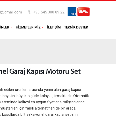
pi@gmail.com
+90 545 300 89 22
ÜNLER
HIZMETLERIMIZ
İLETIŞIM
TEKNIK DESTEK
nel Garaj Kapısı Motoru Set
cih edilen ürünleri arasında yerini alan garaj kapısı
rın hayatını büyük ölçüde kolaylaştırmaktadır. Otomatik
sisteminde kaliteyi en uygun fiyatlarla müşterilerine
üşterileri için farklı alternatifleri de bir arada
oşullarda bft seksiyonel garaj kapısı setlerini