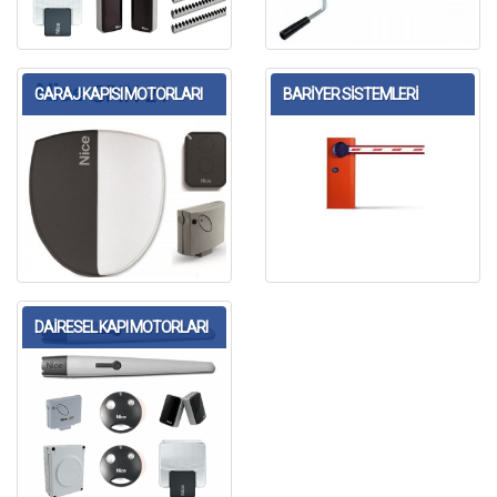
GARAJ KAPISI MOTORLARI
BARİYER SİSTEMLERİ
DAİRESEL KAPI MOTORLARI