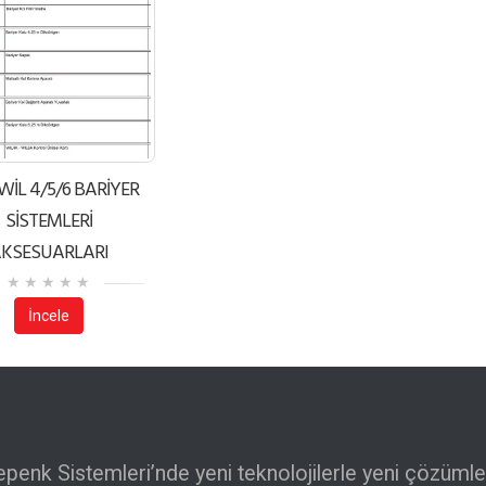
WİL 4/5/6 BARİYER
SİSTEMLERİ
KSESUARLARI
İncele
epenk Sistemleri’nde yeni teknolojilerle yeni çözümle