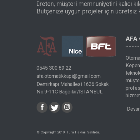
üreten, müşteri memnuniyetini kalıcı k
Bütçenize uygun projeler için ücretsiz ke
AFA
Otomat
Kepenk
0545 300 89 22
teknol
afa.otomatikkapi@gmail.com
müşter
Demirkapı Mahallesi 1636.Sokak
profes
No:9-11C Bağcılar/İSTANBUL
hizmet
Devam
© Copyright 2019. Tüm Hakları Saklıdır.