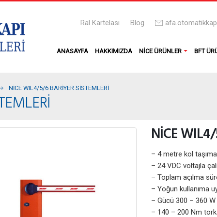
Ral Kartelası
Blog
afa.otomatikka
ANASAYFA
HAKKIMIZDA
NICE ÜRÜNLER
BFT ÜR
NİCE WIL4/5/6 BARİYER SİSTEMLERİ
STEMLERİ
NİCE WIL4/
– 4 metre kol taşıma
– 24 VDC voltajla ça
– Toplam açılma süres
– Yoğun kullanıma uyg
– Gücü 300 – 360 W
– 140 – 200 Nm torka