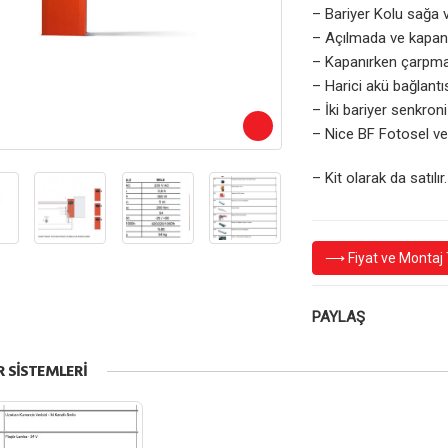
– Bariyer Kolu sağa v
– Açılmada ve kapanm
– Kapanırken çarpmay
– Harici akü bağlantıs
– İki bariyer senkroni
– Nice BF Fotosel ve N
– Kit olarak da satılır.
⟶ Fiyat ve Montaj T
PAYLAŞ
R SISTEMLERI