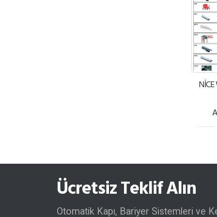
NİCE 
A
Ücretsiz Teklif Alın
Otomatik Kapı, Bariyer Sistemleri ve K