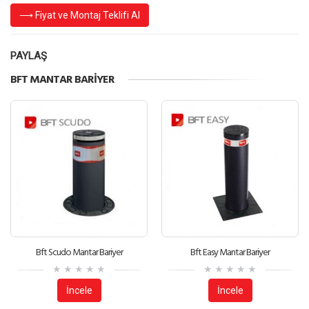
⟶ Fiyat ve Montaj Teklifi Al
PAYLAŞ
BFT MANTAR BARIYER
Bft Scudo Mantar Bariyer
Bft Easy Mantar Bariyer
İncele
İncele