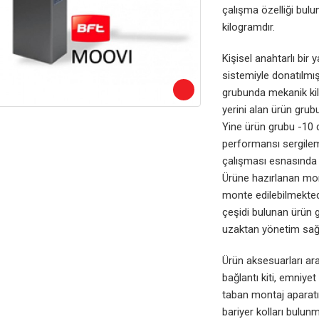
çalışma özelliği bul
kilogramdır.
Kişisel anahtarlı bir 
sistemiyle donatılmı
grubunda mekanik kil
yerini alan ürün grub
Yine ürün grubu -10 
performansı sergileme
çalışması esnasında f
Ürüne hazırlanan mont
monte edilebilmekted
çeşidi bulunan ürün 
uzaktan yönetim sağla
Ürün aksesuarları ar
bağlantı kiti, emniyet
taban montaj aparatı,
bariyer kolları bulun