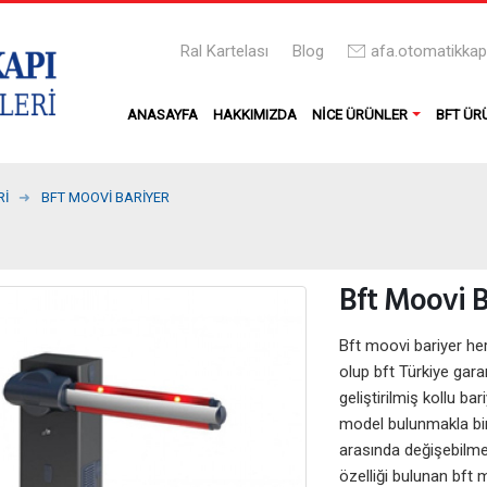
Ral Kartelası
Blog
afa.otomatikka
ANASAYFA
HAKKIMIZDA
NICE ÜRÜNLER
BFT ÜR
RI
BFT MOOVI BARIYER
Bft Moovi B
Bft moovi bariyer her
olup bft Türkiye garan
geliştirilmiş kollu bar
model bulunmakla bir
arasında değişebilme
özelliği bulunan bft 