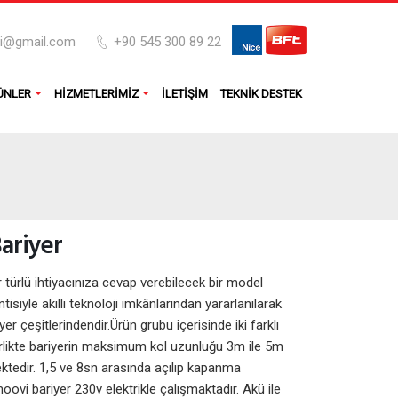
pi@gmail.com
+90 545 300 89 22
ÜNLER
HIZMETLERIMIZ
İLETIŞIM
TEKNIK DESTEK
ariyer
 türlü ihtiyacınıza cevap verebilecek bir model
tisiyle akıllı teknoloji imkânlarından yararlanılarak
iyer çeşitlerindendir.Ürün grubu içerisinde iki farklı
likte bariyerin maksimum kol uzunluğu 3m ile 5m
ktedir. 1,5 ve 8sn arasında açılıp kapanma
moovi bariyer 230v elektrikle çalışmaktadır. Akü ile