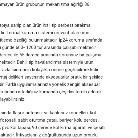
unmayan ürün grubunun mekanizma ağırlığı 36
yapıya sahip olan ürün hızlı tip serbest bırakma
ştır. Termal koruma sistemi mevcut olan ürün
itleme özelliği bulunmaktadır. İp24 koruma sınıfında
u günde 600- 1200 tur arasında çalışabilmektedir.
derece ile 55 derece arasında sorunsuz bir çalışma
ktedir. Dahili tip havalandırma sistemiyle ürün
azla ısınmanın kolaylıkla önüne geçilebilmektedir.
aj delikleri sayesinde aksesuarlar pratik bir şekilde
ir. Farklı uygulamalarınıza yönelik zengin aksesuar
grubunda istediğiniz kumanda çeşidini tercih ederek
yabilirsiniz.
asında flaşör antensiz ve kablosuz modelleri, kol
 fotoseli, sabit oturtma çatalı, bariyer kolu perdesi,
 pvc kol tapası, 90 derece kol kırma aparatı ve çeşitli
maktadır. İhtiyaçlarınız doğrultusunda uzun ömürlü